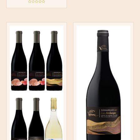
sur
5
Note
0
sur
5