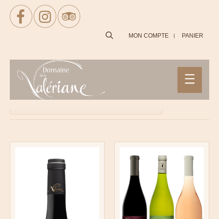
SEARCH
MON COMPTE
PANIER
Accueil
/ Produits identifiés “Les archanges”
4 résultats affichés
Filtrer
Main
View As:
Menu