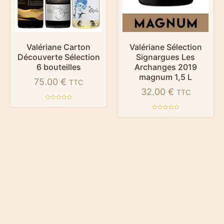
Valériane Carton
Valériane Sélection
Découverte Sélection
Signargues Les
6 bouteilles
Archanges 2019
magnum 1,5 L
75.00
€
TTC
32.00
€
TTC
Note
0
Note
sur
0
5
sur
5