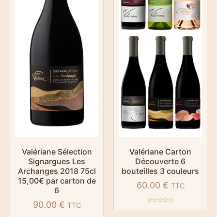
Valériane Sélection
Valériane Carton
Signargues Les
Découverte 6
Archanges 2018 75cl
bouteilles 3 couleurs
15,00€ par carton de
60.00
€
TTC
6
90.00
€
TTC
Note
0