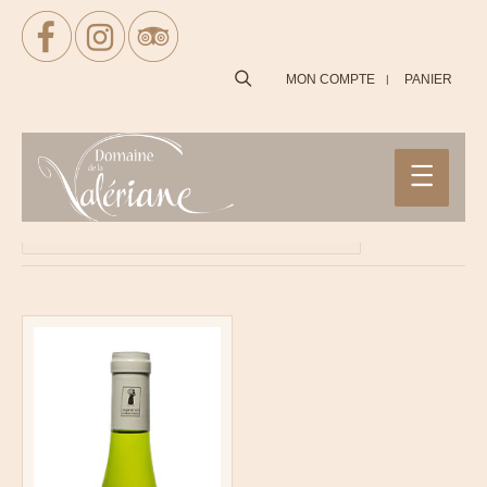
SEARCH
MON COMPTE
PANIER
Accueil
/ BIB
Voici le seul résultat
Filtrer
Main
View As:
Menu