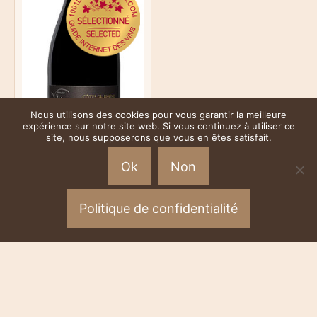
Nous utilisons des cookies pour vous garantir la meilleure
expérience sur notre site web. Si vous continuez à utiliser ce
site, nous supposerons que vous en êtes satisfait.
Ok
Non
Politique de confidentialité
Valériane Sélection
Vieilles vignes 2020
75cl 9,50€ par carton
de 6
57.00
€
TTC
Note