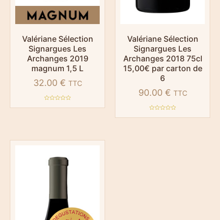
Valériane Sélection
Valériane Sélection
Signargues Les
Signargues Les
Archanges 2019
Archanges 2018 75cl
magnum 1,5 L
15,00€ par carton de
6
32.00
€
TTC
90.00
€
TTC
Note
0
Note
sur
0
5
sur
5